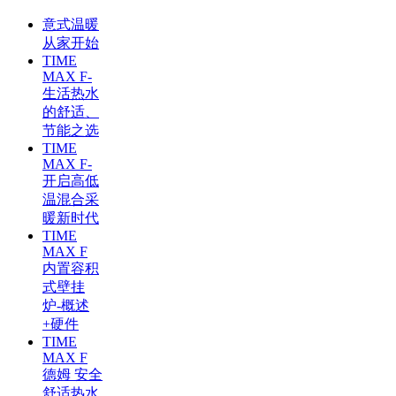
意式温暖
从家开始
TIME
MAX F-
生活热水
的舒适、
节能之选
TIME
MAX F-
开启高低
温混合采
暖新时代
TIME
MAX F
内置容积
式壁挂
炉-概述
+硬件
TIME
MAX F
德姆 安全
舒适热水