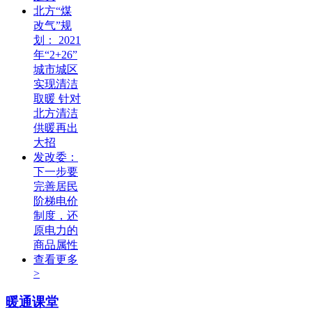
北方“煤
改气”规
划： 2021
年“2+26”
城市城区
实现清洁
取暖 针对
北方清洁
供暖再出
大招
发改委：
下一步要
完善居民
阶梯电价
制度，还
原电力的
商品属性
查看更多
>
暖通课堂