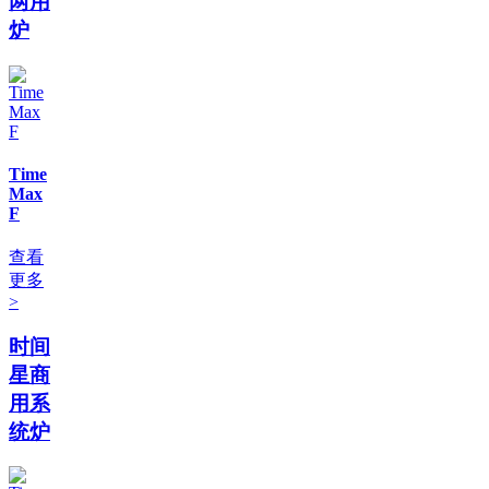
两用
炉
Time
Max
F
查看
更多
>
时间
星商
用系
统炉