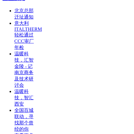
北京总部
迁址通知
意大利
ITALTHERM
轻松通过
CCC审厂
年检
温暖科
技，汇智
金陵 - 记
南京商务
及技术研
讨会
温暖科
技，智汇
西安
全国百城
联动，寻
找那个曾
经的你