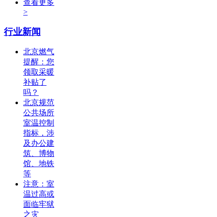
查看更多
>
行业新闻
北京燃气
提醒：您
领取采暖
补贴了
吗？
北京规范
公共场所
室温控制
指标，涉
及办公建
筑、博物
馆、地铁
等
注意：室
温过高或
面临牢狱
之灾