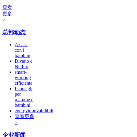
查看
更多
>
总部动态
A casa
con i
bambini
Divano e
Netflix
smart-
working
efficiente
I consigli
per
mamme e
bambini
energyinnovabilibili
查看更多
>
企业新闻