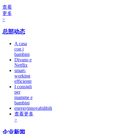
查看
更多
>
总部动态
A casa
con i
bambini
Divano e
Netflix
smart-
working
efficiente
I consigli
per
mamme e
bambini
energyinnovabilibili
查看更多
>
企业新闻