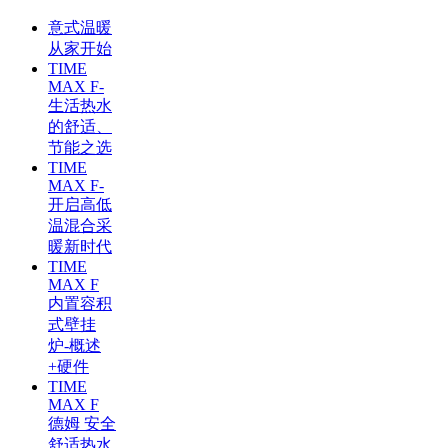
意式温暖
从家开始
TIME
MAX F-
生活热水
的舒适、
节能之选
TIME
MAX F-
开启高低
温混合采
暖新时代
TIME
MAX F
内置容积
式壁挂
炉-概述
+硬件
TIME
MAX F
德姆 安全
舒适热水