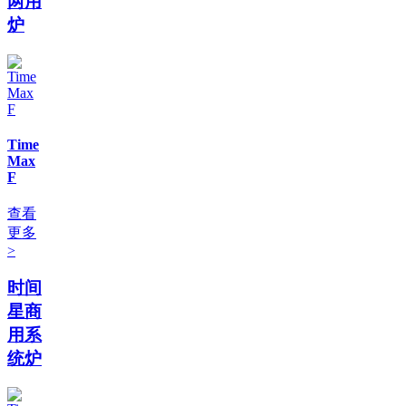
两用
炉
Time
Max
F
查看
更多
>
时间
星商
用系
统炉