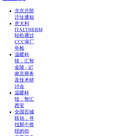
北京总部
迁址通知
意大利
ITALTHERM
轻松通过
CCC审厂
年检
温暖科
技，汇智
金陵 - 记
南京商务
及技术研
讨会
温暖科
技，智汇
西安
全国百城
联动，寻
找那个曾
经的你