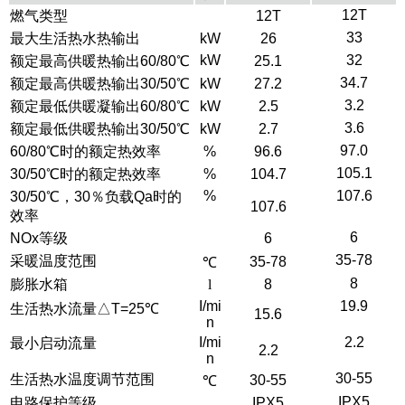
12T
燃气类型
12T
33
最大生活热水热输出
kW
26
kW
32
额定最高供暖热输出60/80℃
25.1
34.7
额定最高供暖热输出30/50℃
kW
27.2
3.2
额定最低供暖凝输出60/80℃
kW
2.5
3.6
额定最低供暖热输出30/50℃
kW
2.7
97.0
60/80℃时的额定热效率
%
96.6
105.1
30/50℃时的额定热效率
%
104.7
%
107.6
30/50℃，30％负载Qa时的
107.6
效率
6
NOx等级
6
35-78
采暖温度范围
35-78
℃
8
膨胀水箱
l
8
I/mi
19.9
生活热水流量△T=25℃
15.6
n
I/mi
2.2
最小启动流量
2.2
n
30-55
生活热水温度调节范围
30-55
℃
IPX5
电路保护等级
IPX5