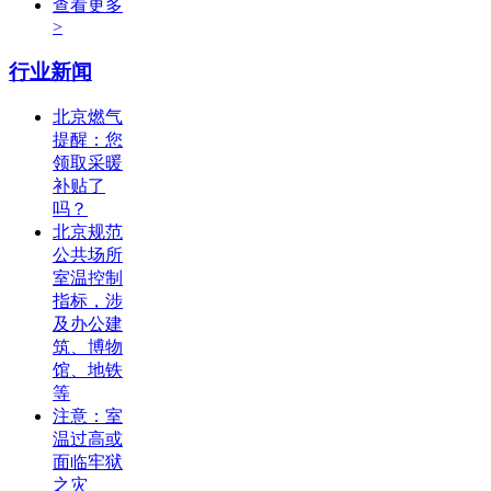
查看更多
>
行业新闻
北京燃气
提醒：您
领取采暖
补贴了
吗？
北京规范
公共场所
室温控制
指标，涉
及办公建
筑、博物
馆、地铁
等
注意：室
温过高或
面临牢狱
之灾