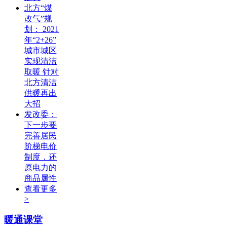
北方“煤
改气”规
划： 2021
年“2+26”
城市城区
实现清洁
取暖 针对
北方清洁
供暖再出
大招
发改委：
下一步要
完善居民
阶梯电价
制度，还
原电力的
商品属性
查看更多
>
暖通课堂