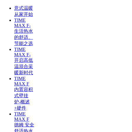
意式温暖
从家开始
TIME
MAX F-
生活热水
的舒适、
节能之选
TIME
MAX F-
开启高低
温混合采
暖新时代
TIME
MAX F
内置容积
式壁挂
炉-概述
+硬件
TIME
MAX F
德姆 安全
舒适热水