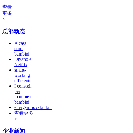
查看
更多
>
总部动态
A casa
con i
bambini
Divano e
Netflix
smart-
working
efficiente
I consigli
per
mamme e
bambini
energyinnovabilibili
查看更多
>
企业新闻