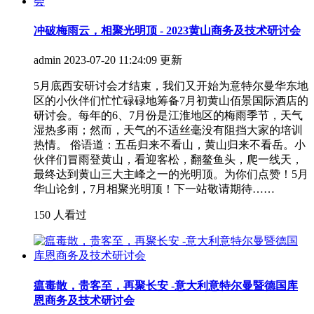
冲破梅雨云，相聚光明顶 - 2023黄山商务及技术研讨会
admin
2023-07-20 11:24:09 更新
5月底西安研讨会才结束，我们又开始为意特尔曼华东地
区的小伙伴们忙忙碌碌地筹备7月初黄山佰景国际酒店的
研讨会。每年的6、7月份是江淮地区的梅雨季节，天气
湿热多雨；然而，天气的不适丝毫没有阻挡大家的培训
热情。 俗语道：五岳归来不看山，黄山归来不看岳。小
伙伴们冒雨登黄山，看迎客松，翻鳌鱼头，爬一线天，
最终达到黄山三大主峰之一的光明顶。为你们点赞！5月
华山论剑，7月相聚光明顶！下一站敬请期待……
150 人看过
瘟毒散，贵客至，再聚长安 -意大利意特尔曼暨德国库
恩商务及技术研讨会