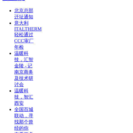
北京总部
迁址通知
意大利
ITALTHERM
轻松通过
CCC审厂
年检
温暖科
技，汇智
金陵 - 记
南京商务
及技术研
讨会
温暖科
技，智汇
西安
全国百城
联动，寻
找那个曾
经的你