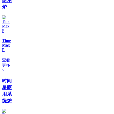
两用
炉
Time
Max
F
查看
更多
>
时间
星商
用系
统炉