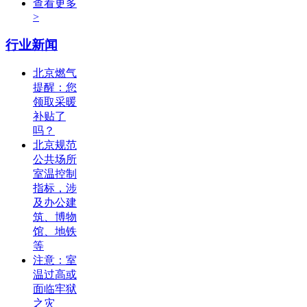
查看更多
>
行业新闻
北京燃气
提醒：您
领取采暖
补贴了
吗？
北京规范
公共场所
室温控制
指标，涉
及办公建
筑、博物
馆、地铁
等
注意：室
温过高或
面临牢狱
之灾