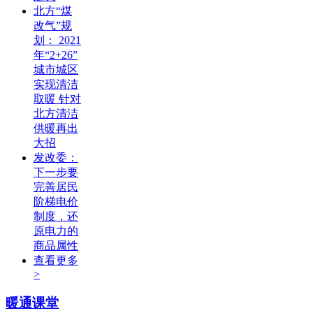
北方“煤
改气”规
划： 2021
年“2+26”
城市城区
实现清洁
取暖 针对
北方清洁
供暖再出
大招
发改委：
下一步要
完善居民
阶梯电价
制度，还
原电力的
商品属性
查看更多
>
暖通课堂