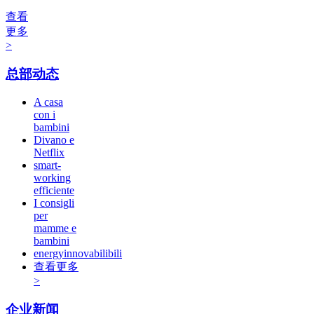
查看
更多
>
总部动态
A casa
con i
bambini
Divano e
Netflix
smart-
working
efficiente
I consigli
per
mamme e
bambini
energyinnovabilibili
查看更多
>
企业新闻