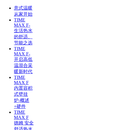
意式温暖
从家开始
TIME
MAX F-
生活热水
的舒适、
节能之选
TIME
MAX F-
开启高低
温混合采
暖新时代
TIME
MAX F
内置容积
式壁挂
炉-概述
+硬件
TIME
MAX F
德姆 安全
舒适热水