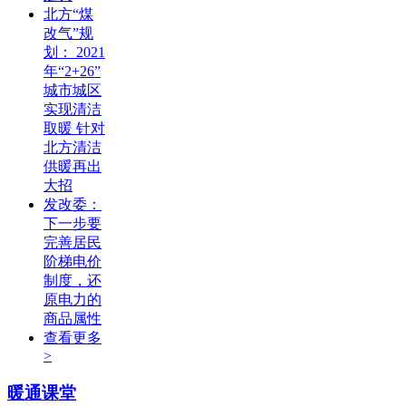
北方“煤
改气”规
划： 2021
年“2+26”
城市城区
实现清洁
取暖 针对
北方清洁
供暖再出
大招
发改委：
下一步要
完善居民
阶梯电价
制度，还
原电力的
商品属性
查看更多
>
暖通课堂