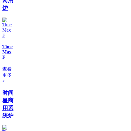
两用
炉
Time
Max
F
查看
更多
>
时间
星商
用系
统炉