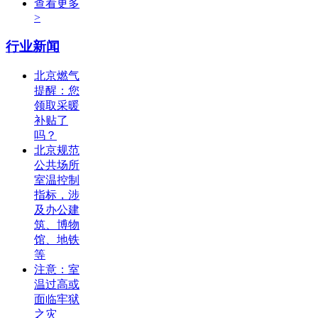
查看更多
>
行业新闻
北京燃气
提醒：您
领取采暖
补贴了
吗？
北京规范
公共场所
室温控制
指标，涉
及办公建
筑、博物
馆、地铁
等
注意：室
温过高或
面临牢狱
之灾