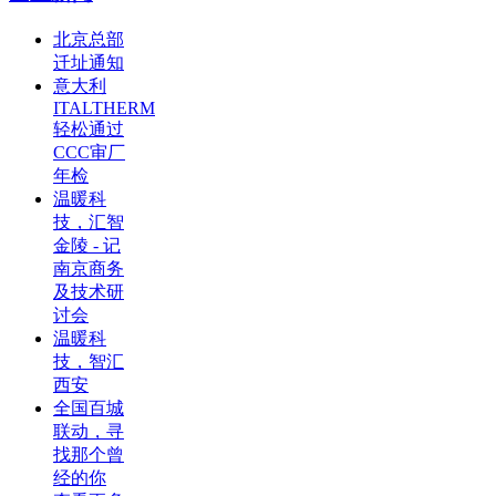
北京总部
迁址通知
意大利
ITALTHERM
轻松通过
CCC审厂
年检
温暖科
技，汇智
金陵 - 记
南京商务
及技术研
讨会
温暖科
技，智汇
西安
全国百城
联动，寻
找那个曾
经的你