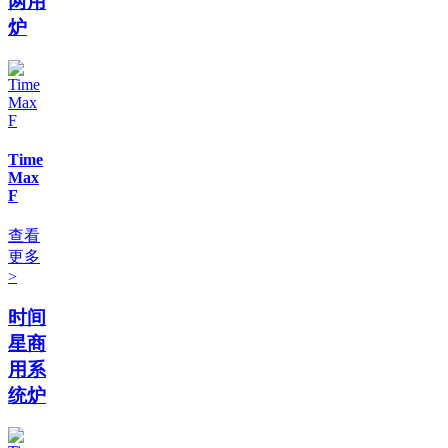
两用
炉
Time
Max
F
查看
更多
>
时间
星商
用系
统炉