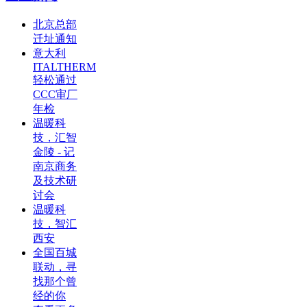
北京总部
迁址通知
意大利
ITALTHERM
轻松通过
CCC审厂
年检
温暖科
技，汇智
金陵 - 记
南京商务
及技术研
讨会
温暖科
技，智汇
西安
全国百城
联动，寻
找那个曾
经的你