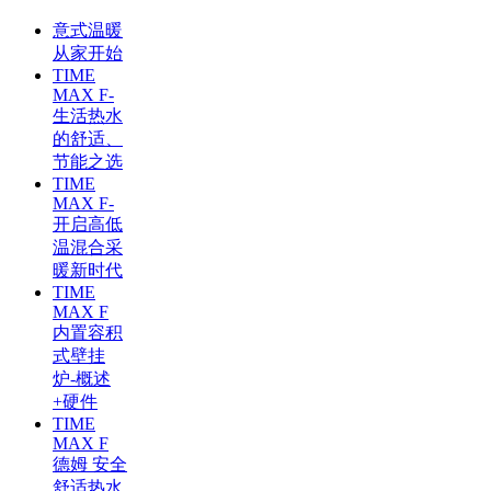
意式温暖
从家开始
TIME
MAX F-
生活热水
的舒适、
节能之选
TIME
MAX F-
开启高低
温混合采
暖新时代
TIME
MAX F
内置容积
式壁挂
炉-概述
+硬件
TIME
MAX F
德姆 安全
舒适热水