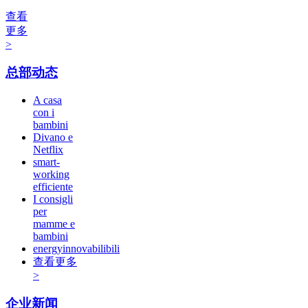
查看
更多
>
总部动态
A casa
con i
bambini
Divano e
Netflix
smart-
working
efficiente
I consigli
per
mamme e
bambini
energyinnovabilibili
查看更多
>
企业新闻