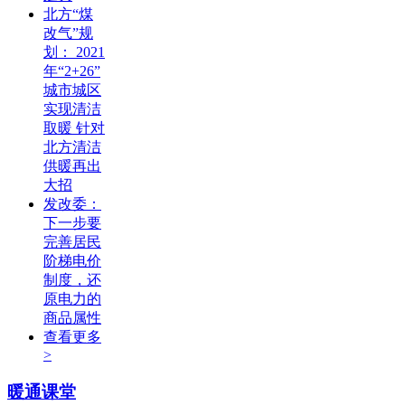
北方“煤
改气”规
划： 2021
年“2+26”
城市城区
实现清洁
取暖 针对
北方清洁
供暖再出
大招
发改委：
下一步要
完善居民
阶梯电价
制度，还
原电力的
商品属性
查看更多
>
暖通课堂