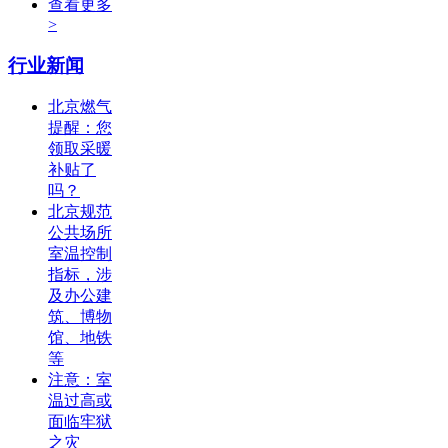
查看更多
>
行业新闻
北京燃气
提醒：您
领取采暖
补贴了
吗？
北京规范
公共场所
室温控制
指标，涉
及办公建
筑、博物
馆、地铁
等
注意：室
温过高或
面临牢狱
之灾