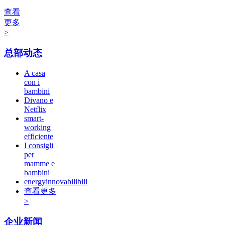
查看
更多
>
总部动态
A casa
con i
bambini
Divano e
Netflix
smart-
working
efficiente
I consigli
per
mamme e
bambini
energyinnovabilibili
查看更多
>
企业新闻