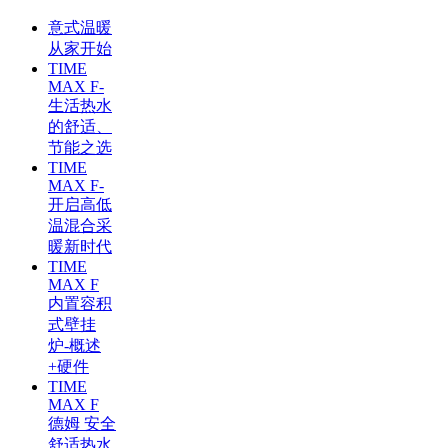
意式温暖
从家开始
TIME
MAX F-
生活热水
的舒适、
节能之选
TIME
MAX F-
开启高低
温混合采
暖新时代
TIME
MAX F
内置容积
式壁挂
炉-概述
+硬件
TIME
MAX F
德姆 安全
舒适热水