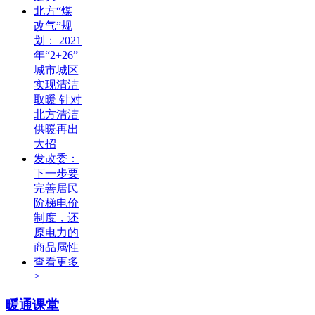
北方“煤
改气”规
划： 2021
年“2+26”
城市城区
实现清洁
取暖 针对
北方清洁
供暖再出
大招
发改委：
下一步要
完善居民
阶梯电价
制度，还
原电力的
商品属性
查看更多
>
暖通课堂