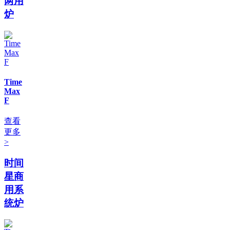
两用
炉
Time
Max
F
查看
更多
>
时间
星商
用系
统炉