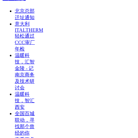
北京总部
迁址通知
意大利
ITALTHERM
轻松通过
CCC审厂
年检
温暖科
技，汇智
金陵 - 记
南京商务
及技术研
讨会
温暖科
技，智汇
西安
全国百城
联动，寻
找那个曾
经的你