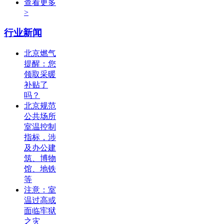
查看更多
>
行业新闻
北京燃气
提醒：您
领取采暖
补贴了
吗？
北京规范
公共场所
室温控制
指标，涉
及办公建
筑、博物
馆、地铁
等
注意：室
温过高或
面临牢狱
之灾