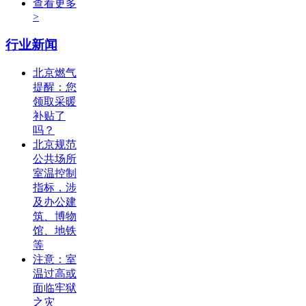
查看更多
>
行业新闻
北京燃气
提醒：您
领取采暖
补贴了
吗？
北京规范
公共场所
室温控制
指标，涉
及办公建
筑、博物
馆、地铁
等
注意：室
温过高或
面临牢狱
之灾