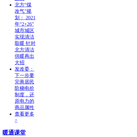
北方“煤
改气”规
划： 2021
年“2+26”
城市城区
实现清洁
取暖 针对
北方清洁
供暖再出
大招
发改委：
下一步要
完善居民
阶梯电价
制度，还
原电力的
商品属性
查看更多
>
暖通课堂