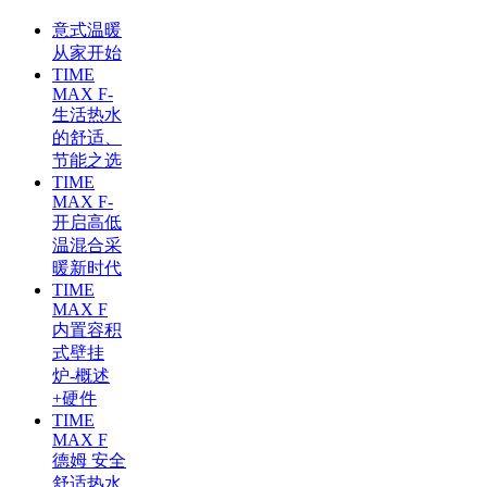
意式温暖
从家开始
TIME
MAX F-
生活热水
的舒适、
节能之选
TIME
MAX F-
开启高低
温混合采
暖新时代
TIME
MAX F
内置容积
式壁挂
炉-概述
+硬件
TIME
MAX F
德姆 安全
舒适热水