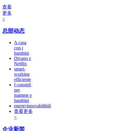
查看
更多
>
总部动态
A casa
con i
bambini
Divano e
Netflix
smart-
working
efficiente
I consigli
per
mamme e
bambini
energyinnovabilibili
查看更多
>
企业新闻