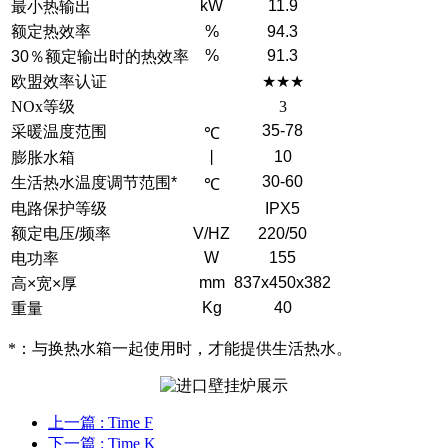
kW
11.9
最小热输出
额定热效率
%
94.3
%
91.3
30％额定输出时的热效率
欧盟效率认证
★★★
NOx等级
3
35-78
采暖温度范围
℃
10
膨胀水箱
丨
30-60
生活热水温度调节范围*
℃
电路保护等级
IPX5
额定电压/频率
V/HZ
220/50
W
155
电功率
mm
837x450x382
高×宽×厚
Kg
40
重量
*：与换热水箱一起使用时，才能提供生活热水。
上一篇
: Time F
下一篇
: Time K