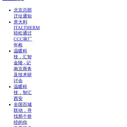
北京总部
迁址通知
意大利
ITALTHERM
轻松通过
CCC审厂
年检
温暖科
技，汇智
金陵 - 记
南京商务
及技术研
讨会
温暖科
技，智汇
西安
全国百城
联动，寻
找那个曾
经的你