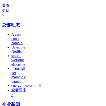
查看
更多
>
总部动态
A casa
con i
bambini
Divano e
Netflix
smart-
working
efficiente
I consigli
per
mamme e
bambini
energyinnovabilibili
查看更多
>
企业新闻