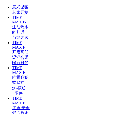
意式温暖
从家开始
TIME
MAX F-
生活热水
的舒适、
节能之选
TIME
MAX F-
开启高低
温混合采
暖新时代
TIME
MAX F
内置容积
式壁挂
炉-概述
+硬件
TIME
MAX F
德姆 安全
舒适热水