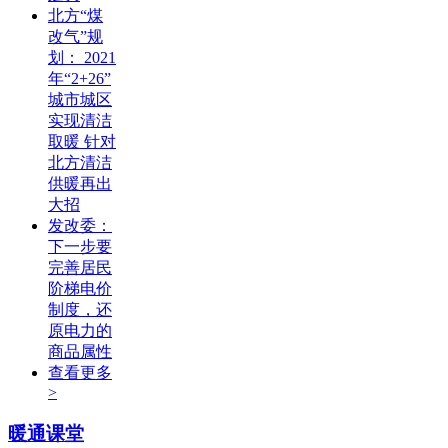
北方“煤
改气”规
划： 2021
年“2+26”
城市城区
实现清洁
取暖 针对
北方清洁
供暖再出
大招
发改委：
下一步要
完善居民
阶梯电价
制度，还
原电力的
商品属性
查看更多
>
暖通课堂