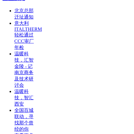
北京总部
迁址通知
意大利
ITALTHERM
轻松通过
CCC审厂
年检
温暖科
技，汇智
金陵 - 记
南京商务
及技术研
讨会
温暖科
技，智汇
西安
全国百城
联动，寻
找那个曾
经的你