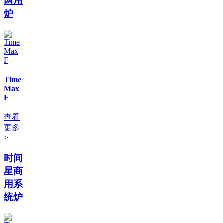
两用
炉
Time
Max
F
查看
更多
>
时间
星商
用系
统炉