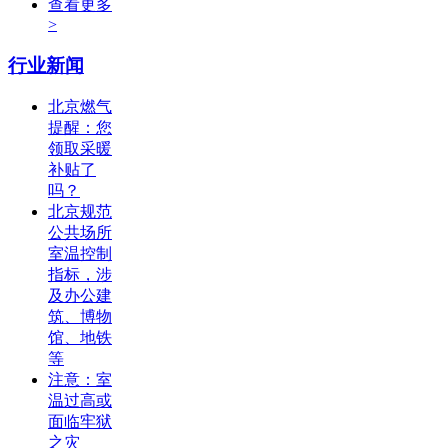
查看更多
>
行业新闻
北京燃气
提醒：您
领取采暖
补贴了
吗？
北京规范
公共场所
室温控制
指标，涉
及办公建
筑、博物
馆、地铁
等
注意：室
温过高或
面临牢狱
之灾