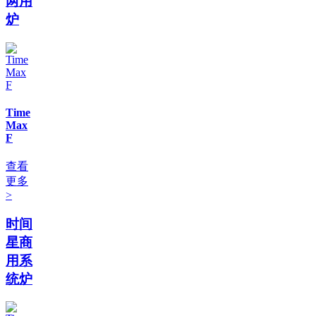
两用
炉
Time
Max
F
查看
更多
>
时间
星商
用系
统炉