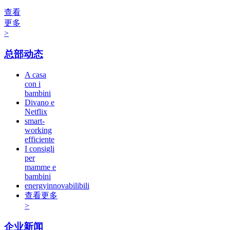
查看
更多
>
总部动态
A casa
con i
bambini
Divano e
Netflix
smart-
working
efficiente
I consigli
per
mamme e
bambini
energyinnovabilibili
查看更多
>
企业新闻