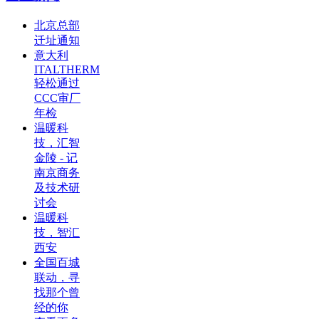
北京总部
迁址通知
意大利
ITALTHERM
轻松通过
CCC审厂
年检
温暖科
技，汇智
金陵 - 记
南京商务
及技术研
讨会
温暖科
技，智汇
西安
全国百城
联动，寻
找那个曾
经的你