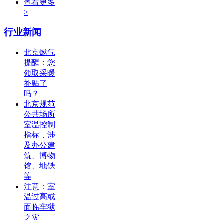
查看更多
>
行业新闻
北京燃气
提醒：您
领取采暖
补贴了
吗？
北京规范
公共场所
室温控制
指标，涉
及办公建
筑、博物
馆、地铁
等
注意：室
温过高或
面临牢狱
之灾