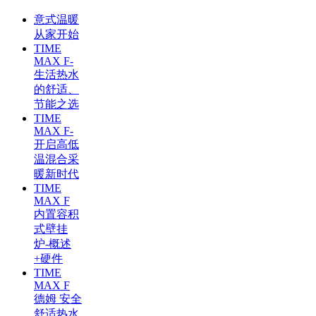
意式温暖
从家开始
TIME
MAX F-
生活热水
的舒适、
节能之选
TIME
MAX F-
开启高低
温混合采
暖新时代
TIME
MAX F
内置容积
式壁挂
炉-概述
+硬件
TIME
MAX F
德姆 安全
舒适热水