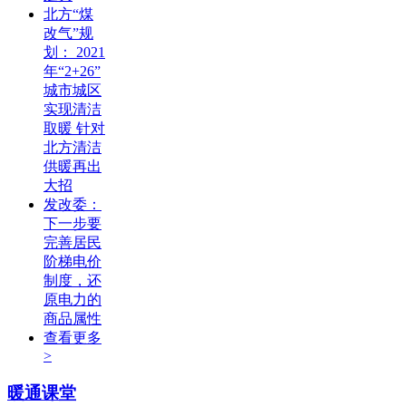
北方“煤
改气”规
划： 2021
年“2+26”
城市城区
实现清洁
取暖 针对
北方清洁
供暖再出
大招
发改委：
下一步要
完善居民
阶梯电价
制度，还
原电力的
商品属性
查看更多
>
暖通课堂